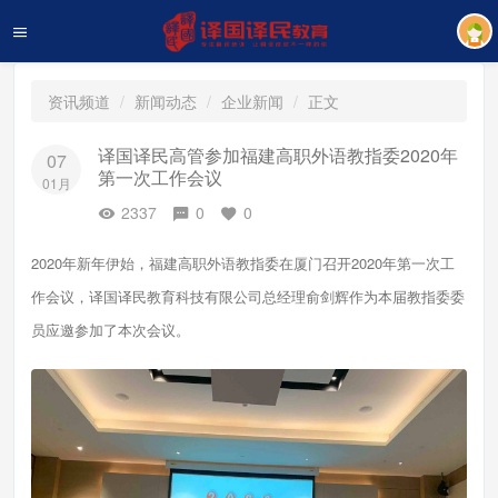
资讯频道
新闻动态
企业新闻
正文
译国译民高管参加福建高职外语教指委2020年
07
第一次工作会议
01月
2337
0
0
2020年新年伊始，福建高职外语教指委在厦门召开2020年第一次工
作会议，译国译民教育科技有限公司总经理俞剑辉作为本届教指委委
员应邀参加了本次会议。