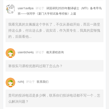
user1av8pa
评论于
译国译民2020年翻译硕士（MTI）备考早鸟
班——张同学《厦门大学初试备考经验》上篇
我看完真的太佩服这个学长了，不仅从基础开始，而且一路坚
持这么多，付出这么多，说实话，作为英专生，我真的蛮惭愧
的，后面看他...
userdche4q
评论于
相关课程咨询
寒假实习课程优惠码过期了怎么办？
nzhlj
评论于
联系我们
贵司的投诉电话是多少啊，联系你们投诉电话都不写一个，怎
么解决问题？