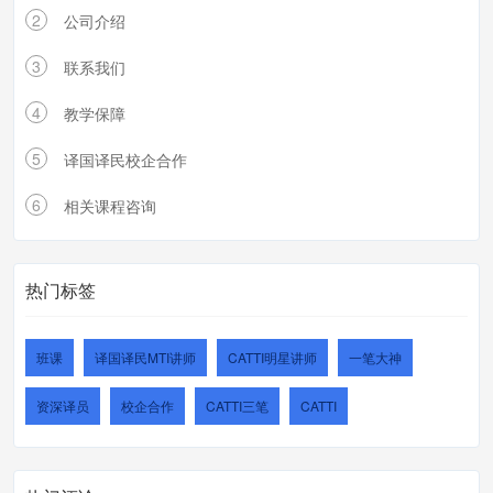
2
公司介绍
3
联系我们
4
教学保障
5
译国译民校企合作
6
相关课程咨询
热门标签
班课
译国译民MTI讲师
CATTI明星讲师
一笔大神
资深译员
校企合作
CATTI三笔
CATTI