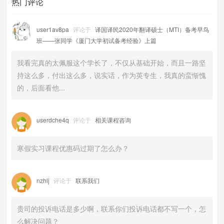
热门评论
user1av8pa
评论于
译国译民2020年翻译硕士（MTI）备考早鸟
班——张同学《厦门大学初试备考经验》上篇
我看完真的太佩服这个学长了，不仅从基础开始，而且一路坚
持这么多，付出这么多，说实话，作为英专生，我真的蛮惭愧
的，后面看他...
userdche4q
评论于
相关课程咨询
寒假实习课程优惠码过期了怎么办？
nzhlj
评论于
联系我们
贵司的投诉电话是多少啊，联系你们投诉电话都不写一个，怎
么解决问题？