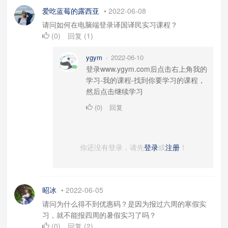
爱吃蓝莓的露西亚
•
2022-06-08
请问如何在电脑端登录译国译民实习课程？
(
0
)
回复
(
1
)
ygym
2022-06-10
•
登录www.ygym.com后点击右上角我的
学习-我的课程-找到你要学习的课程，
然后点击继续学习
(
0
)
回复
你还没有登录，请先
登录
或
注册
！
昭冰
•
2022-06-05
请问为什么得不到优惠码？是因为报过六周的寒假实
习，就不能报四周的暑假实习了吗？
(
0
)
回复
(
2
)