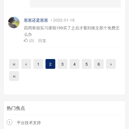
崽崽还是崽崽
•
2022-01-18
四周寒假实习课我199买了之后才看到推文那个免费怎
么办
(
0
)
回复
1
2
3
4
5
6
热门焦点
1
平台技术支持